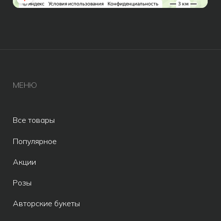
ИП Бондалет Анна Андреевна
ОГРНИП 321246800154640
© Все права защищены 2019-2026.
Разработка сайта AV
Meta* признана экстремистской
организацией