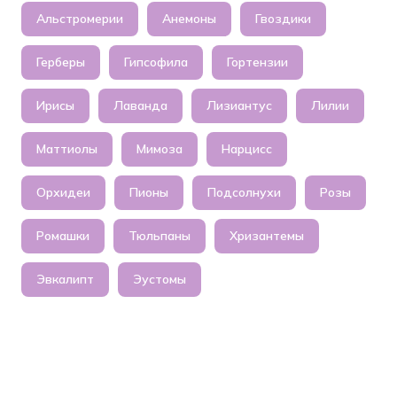
Альстромерии
Анемоны
Гвоздики
Герберы
Гипсофила
Гортензии
Ирисы
Лаванда
Лизиантус
Лилии
Маттиолы
Мимоза
Нарцисс
Орхидеи
Пионы
Подсолнухи
Розы
Ромашки
Тюльпаны
Хризантемы
Эвкалипт
Эустомы