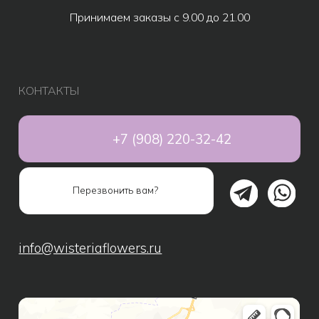
Все товары
Популярное
Акции
Розы
Авторские букеты
Композиции
Монобукеты
Свадебные букеты
Дополнительно к букету
Подарки
Игрушки
Шары
Подарочные наборы
Сухоцветы