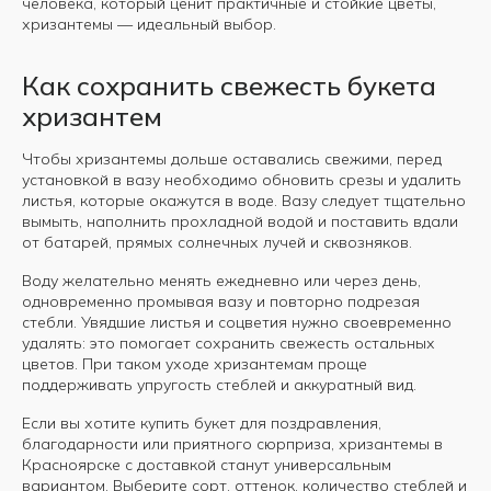
человека, который ценит практичные и стойкие цветы,
хризантемы — идеальный выбор.
Принимаем заказы с 9.00 до 21.00
Как сохранить свежесть букета
хризантем
КОНТАКТЫ
Чтобы хризантемы дольше оставались свежими, перед
установкой в вазу необходимо обновить срезы и удалить
+7 (908) 220-32-42
листья, которые окажутся в воде. Вазу следует тщательно
вымыть, наполнить прохладной водой и поставить вдали
от батарей, прямых солнечных лучей и сквозняков.
Перезвонить вам?
Воду желательно менять ежедневно или через день,
одновременно промывая вазу и повторно подрезая
стебли. Увядшие листья и соцветия нужно своевременно
info@wisteriaflowers.ru
удалять: это помогает сохранить свежесть остальных
цветов. При таком уходе хризантемам проще
поддерживать упругость стеблей и аккуратный вид.
Если вы хотите купить букет для поздравления,
благодарности или приятного сюрприза, хризантемы в
Красноярске с доставкой станут универсальным
вариантом. Выберите сорт, оттенок, количество стеблей и