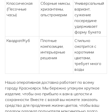
Классическая
Сборные миксы,
Универсальный
(Песочные
хризантемы,
вариант,
часы)
альстромерии
сужение
посередине
Принимаем заказы с 9.00 до 21.00
удерживает
форму букета
Квадрат/Куб
Плотные
Стильно
КОНТАКТЫ
композиции,
смотрится с
интерьерные
короткими
решения
цветами,
+7 (908) 220-32-42
требует много
воды
Перезвонить вам?
Наша оперативная доставка работает по всему
info@wisteriaflowers.ru
городу Красноярск. Мы бережно упакуем хрупкое
изделие, чтобы оно прибыло к вам в целости и
сохранности. Вместе с вазой вы можете заказать
средство для продления жизни цветов, чтобы ваш
подарок радовал получателя максимально долго.