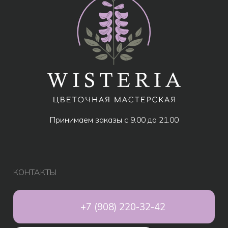
МЕНЮ
Все товары
Популярное
Акции
Розы
Авторские букеты
Композиции
Монобукеты
Свадебные букеты
Дополнительно к букету
Подарки
Игрушки
Шары