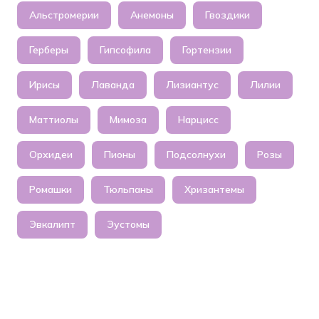
Альстромерии
Анемоны
Гвоздики
Герберы
Гипсофила
Гортензии
Ирисы
Лаванда
Лизиантус
Лилии
Маттиолы
Мимоза
Нарцисс
Орхидеи
Пионы
Подсолнухи
Розы
Ромашки
Тюльпаны
Хризантемы
Эвкалипт
Эустомы