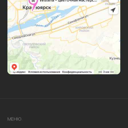
ИП Бондалет Анна Андреевна
ОГРНИП 321246800154640
© Все права защищены 2019-2026.
Разработка сайта AV
Meta* признана экстремистской
организацией