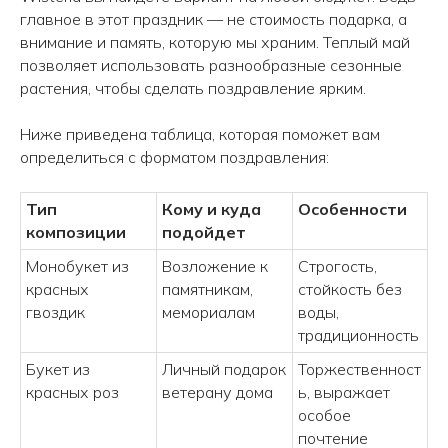
info@wisteriaflowers.ru
главное в этот праздник — не стоимость подарка, а
внимание и память, которую мы храним. Теплый май
позволяет использовать разнообразные сезонные
растения, чтобы сделать поздравление ярким.
Ниже приведена таблица, которая поможет вам
определиться с форматом поздравления:
Тип
Кому и куда
Особенности
композиции
подойдет
Монобукет из
Возложение к
Строгость,
красных
памятникам,
стойкость без
гвоздик
мемориалам
воды,
традиционность
Букет из
Личный подарок
Торжественност
красных роз
ветерану дома
ь, выражает
особое
почтение