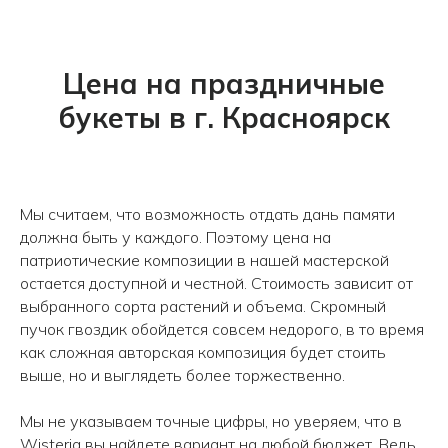
Цена на праздничные
букеты в г. Красноярск
Мы считаем, что возможность отдать дань памяти
Принимаем заказы с 9.00 до 21.00
должна быть у каждого. Поэтому цена на
патриотические композиции в нашей мастерской
остается доступной и честной. Стоимость зависит от
КОНТАКТЫ
выбранного сорта растений и объема. Скромный
пучок гвоздик обойдется совсем недорого, в то время
+7 (908) 220-32-42
как сложная авторская композиция будет стоить
выше, но и выглядеть более торжественно.
Перезвонить вам?
Мы не указываем точные цифры, но уверяем, что в
Wisteria вы найдете вариант на любой бюджет. Ведь