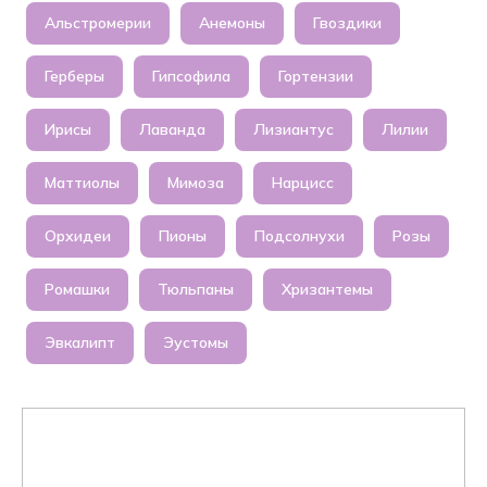
Альстромерии
Анемоны
Гвоздики
Герберы
Гипсофила
Гортензии
Ирисы
Лаванда
Лизиантус
Лилии
Маттиолы
Мимоза
Нарцисс
Орхидеи
Пионы
Подсолнухи
Розы
Ромашки
Тюльпаны
Хризантемы
Эвкалипт
Эустомы