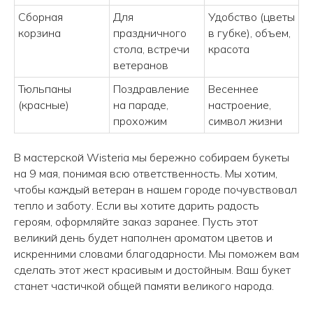
Сборная
Для
Удобство (цветы
корзина
праздничного
в губке), объем,
стола, встречи
красота
ветеранов
Тюльпаны
Поздравление
Весеннее
МЕНЮ
(красные)
на параде,
настроение,
прохожим
символ жизни
Все товары
В мастерской Wisteria мы бережно собираем букеты
Популярное
на 9 мая, понимая всю ответственность. Мы хотим,
Акции
чтобы каждый ветеран в нашем городе почувствовал
Розы
тепло и заботу. Если вы хотите дарить радость
героям, оформляйте заказ заранее. Пусть этот
Авторские букеты
великий день будет наполнен ароматом цветов и
Композиции
искренними словами благодарности. Мы поможем вам
сделать этот жест красивым и достойным. Ваш букет
Монобукеты
станет частичкой общей памяти великого народа.
Свадебные букеты