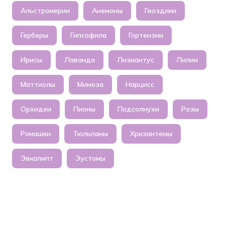
Альстромерии
Анемоны
Гвоздики
Герберы
Гипсофила
Гортензии
Ирисы
Лаванда
Лизиантус
Лилии
Маттиолы
Мимоза
Нарцисс
Орхидеи
Пионы
Подсолнухи
Розы
Ромашки
Тюльпаны
Хризантемы
Эвкалипт
Эустомы