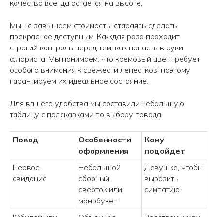
качество всегда остается на высоте.
Мы не завышаем стоимость, стараясь сделать
прекрасное доступным. Каждая роза проходит
строгий контроль перед тем, как попасть в руки
флориста. Мы понимаем, что кремовый цвет требует
особого внимания к свежести лепестков, поэтому
гарантируем их идеальное состояние.
Для вашего удобства мы составили небольшую
таблицу с подсказками по выбору повода:
Повод
Особенности
Кому
оформления
подойдет
Первое
Небольшой
Девушке, чтобы
свидание
сборный
выразить
Принимаем заказы с 9.00 до 21.00
сверток или
симпатию
монобукет
КОНТАКТЫ
Юбилей или
Объемная
Родственникам,