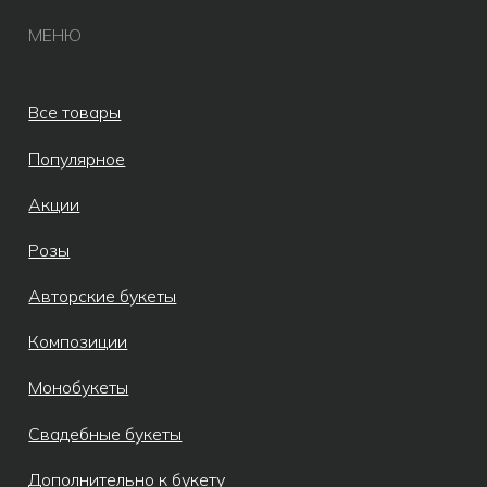
ИП Бондалет Анна Андреевна
ОГРНИП 321246800154640
© Все права защищены 2019-2026.
Разработка сайта AV
Meta* признана экстремистской
организацией