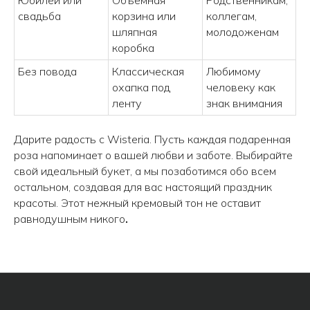
свадьба
корзина или
коллегам,
шляпная
молодоженам
+7 (908) 220-32-42
коробка
Без повода
Классическая
Любимому
Перезвонить вам?
охапка под
человеку как
ленту
знак внимания
info@wisteriaflowers.ru
Дарите радость с Wisteria. Пусть каждая подаренная
роза напоминает о вашей любви и заботе. Выбирайте
свой идеальный букет, а мы позаботимся обо всем
остальном, создавая для вас настоящий праздник
красоты. Этот нежный кремовый тон не оставит
равнодушным никого
.