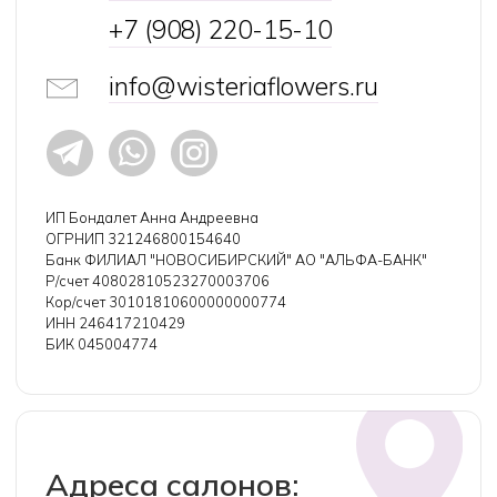
ИП Бондалет Анна Андреевна
ОГРНИП 321246800154640
Банк ФИЛИАЛ "НОВОСИБИРСКИЙ" АО "АЛЬФА-БАНК"
Р/счет 40802810523270003706
Кор/счет 30101810600000000774
ИНН 246417210429
БИК 045004774
Адреса салонов:
ул. Авиаторов 21