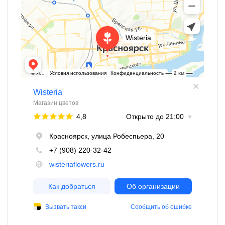
Повторная доставка осуществляется
в случае повторной оплаты. По истечению
24 часа с момента несостоявшейся доставки
заказ оплачивается повторно, поскольку
цветы являются скоропортящимся товаром.
Если Вы отказываетесь от повторной
доставки, стоимость заказа
не возвращается, так как компанией были
понесены полные расходы.