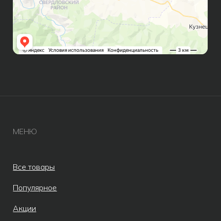
ИП Бондалет Анна Андреевна
ОГРНИП 321246800154640