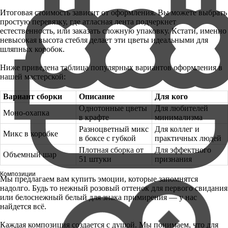
Итоговая стоимость зависит от оформления. Вы можете выбрать
простую перевязку, где атласная лента подчеркнет
естественность, или заказать сложную упаковку. Кстати, именно
невысокая высота стебля делает эти цветы идеальными для
шляпных коробок.
Ниже приведена таблица популярных вариантов оформления в
нашей мастерской:
Вариант сборки
Описание
Для кого
Однотонные цветы
Для любителей
Моно-охапка
в крафте
минимализма
Разноцветный микс
Для коллег и
Микс в коробке
в боксе с губкой
практичных людей
Плотная сборка от
Для эффектного
Объемный шар
51 штуки
признания
Композиции
Мы предлагаем вам купить эмоции, которые запомнятся
надолго. Будь то нежный розовый оттенок для первого свидания
или белоснежный белый для знака примирения — у нас
найдется всё.
Каждая композиция создается с душой. Мы понимаем, что для