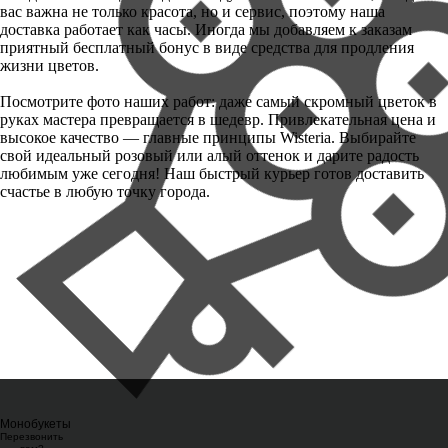
вас важна не только красота, но и сервис, поэтому наша
доставка работает как часы. Иногда мы добавляем к заказам
приятный бесплатный бонус в виде средства для продления
жизни цветов.
Посмотрите фото наших работ: даже самый скромный цветок в
руках мастера превращается в шедевр. Привлекательная цена и
высокое качество — главные принципы Wisteria. Выбирайте
свой идеальный розовый или алый оттенок и дарите радость
любимым уже сегодня! Наш быстрый курьер готов доставить
счастье в любую точку города.
Монобукеты
Перезвонить