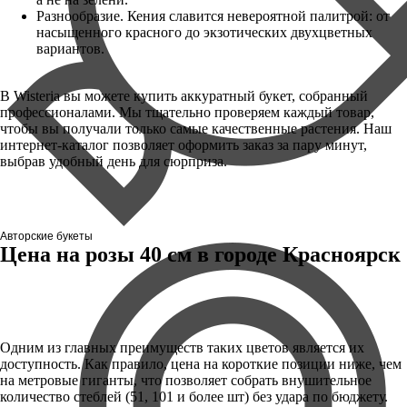
Разнообразие. Кения славится невероятной палитрой: от
насыщенного красного до экзотических двухцветных
вариантов.
В Wisteria вы можете купить аккуратный букет, собранный
профессионалами. Мы тщательно проверяем каждый товар,
чтобы вы получали только самые качественные растения. Наш
интернет-каталог позволяет оформить заказ за пару минут,
выбрав удобный день для сюрприза.
Авторские букеты
Цена на розы 40 см в городе Красноярск
Одним из главных преимуществ таких цветов является их
доступность. Как правило, цена на короткие позиции ниже, чем
на метровые гиганты, что позволяет собрать внушительное
количество стеблей (51, 101 и более шт) без удара по бюджету.