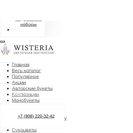
Игрушки
Шары
Подарочные
наборы
Главная
Главная
→
Каталог товаров
→
Розы
→Розы 40 см
Весь каталог
Популярное
Акции
Авторские букеты
Композиции
Монобукеты
Свадебные букеты
Розы
+7 (908) 220-32-42
Дополнительно к букету
Подарки
Сухоцветы