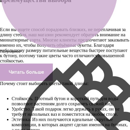
Если вы ищете способ порадовать близких, не переплачивая за
длину стебля, наш магазин рекомендует обратить внимание на
миниатюрные сорта. Многие клиенты предпочитают заказывать
именно их, чтобы получить объёмные букеты. Благодаря
небольшому размеру питательные вещества быстрее поступают
Популярное
к бутону, поэтому такие цветы часто отличаются повышенной
стойкостью.
Читать больше
Почему стоит выбирать цветы такой длины:
Стойкость. Плотный бутон и короткий путь для воды
позволяют растениям долго сохранять свежий вид.
Удобство. Такой подарок легко держать в руках, он не
требует напольных ваз и поместится на любом столе.
Эстетика. Из них получаются идеальные округлые
композиции, в которых акцент сделан именно на бутонах,
а не на зелени.