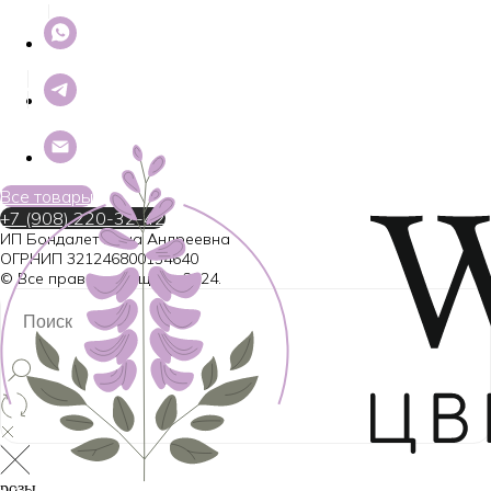
Все товары
+7 (908) 220-32-42
ИП Бондалет Анна Андреевна
ОГРНИП 321246800154640
© Все права защищены 2024.
розы