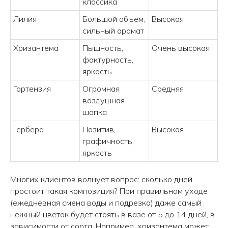
классика
Лилия
Большой объем,
Высокая
сильный аромат
Хризантема
Пышность,
Очень высокая
фактурность,
яркость
Гортензия
Огромная
Средняя
воздушная
шапка
Гербера
Позитив,
Высокая
графичность,
Принимаем заказы с 9.00 до 21.00
яркость
Многих клиентов волнует вопрос: сколько дней
КОНТАКТЫ
простоит такая композиция? При правильном уходе
(ежедневная смена воды и подрезка) даже самый
+7 (908) 220-32-42
нежный цветок будет стоять в вазе от 5 до 14 дней, в
зависимости от сорта. Например, хризантема может