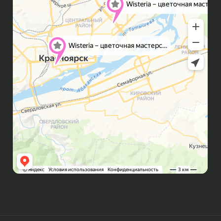
Публичная оферта
Политика конфиденциальности
Контакты
ИП Бондалет Анна Андреевна
ОГРНИП 321246800154640