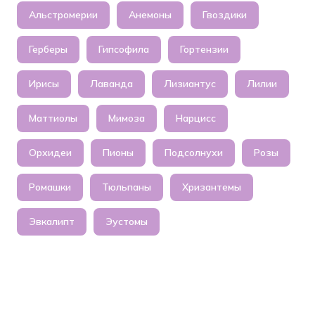
Альстромерии
Анемоны
Гвоздики
Герберы
Гипсофила
Гортензии
Ирисы
Лаванда
Лизиантус
Лилии
Маттиолы
Мимоза
Нарцисс
Орхидеи
Пионы
Подсолнухи
Розы
Ромашки
Тюльпаны
Хризантемы
Эвкалипт
Эустомы