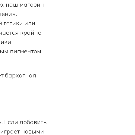
р, наш магазин
шения.
й готики или
чается крайне
ники
ым пигментом.
ет бархатная
ь. Если добавить
аиграет новыми