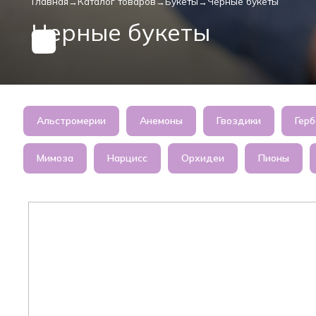
Альстромерии
Анемоны
Гвоздики
Гер
Мимоза
Нарцисс
Орхидеи
Пионы