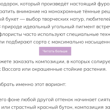
подарок, который произведёт настоящий фуро
ратить внимание на монохромные тёмные ре
й букет — выбор творческих натур, любителе
 природе идеальный угольный пигмент встре
 флористы часто используют специальные тех
и подбирают сорта с максимально насыщенн
Читать больше
ожете заказать композиции, в которых солиру
k Baccara или окрашенные стойкие растения.
брать именно этот вариант:
его фоне любой другой оттенок начинает сият
 или страстный красный бутон, композиция з