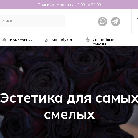
Принимаем заказы с 9.00 до 21.00
ПОИСК...
Монобукеты
Свадебные
Композиции
букеты
тетика для самых
смелых