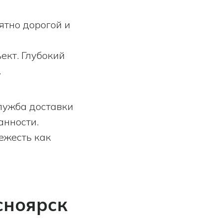
ятно дорогой и
ект. Глубокий
.
лужба доставки
анности.
ежесть как
сноярск