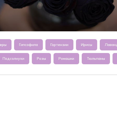
беры
Гипсофила
Гортензии
Ирисы
Лаван
Подсолнухи
Розы
Ромашки
Тюльпаны