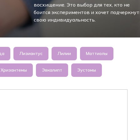
свою индивидуальность.
да
Лизиантус
Лилии
Маттиолы
Хризантемы
Эвкалипт
Эустомы