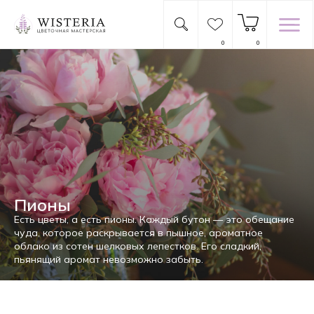
0
0
Пионы
Есть цветы, а есть пионы. Каждый бутон — это обещание
чуда, которое раскрывается в пышное, ароматное
облако из сотен шелковых лепестков. Его сладкий,
пьянящий аромат невозможно забыть.