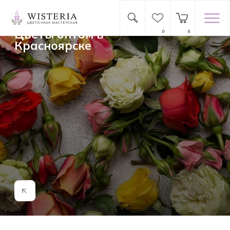
Главная
→
Каталог
→ Опт
Цветы оптом в
Красноярске
0
0