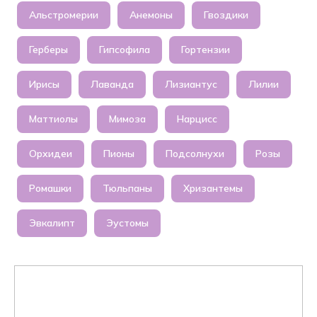
Альстромерии
Анемоны
Гвоздики
Герберы
Гипсофила
Гортензии
Ирисы
Лаванда
Лизиантус
Лилии
Маттиолы
Мимоза
Нарцисс
Орхидеи
Пионы
Подсолнухи
Розы
Ромашки
Тюльпаны
Хризантемы
Эвкалипт
Эустомы