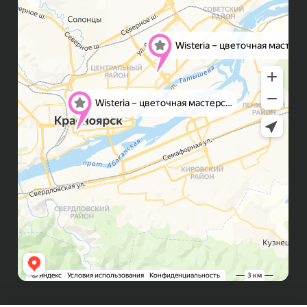
Контакты
ИП Бондалет Анна Андреевна
ОГРНИП 321246800154640