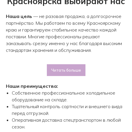
Красноярска выбирают нас
Наша цель
— не разовая продажа, а долгосрочное
партнёрство. Мы работаем по всему Красноярскому
краю и гарантируем стабильное качество каждой
поставки. Многие профессионалы решают
заказывать срезку именно у нас благодаря высоким
стандартам хранения и обслуживания.
Принимаем заказы с 9.00 до 21.00
Читать больше
Наши преимущества:
КОНТАКТЫ
Собственное профессиональное холодильное
оборудование на складе.
+7 (908) 220-32-42
Тщательный контроль сортности и внешнего вида
перед отгрузкой.
Перезвонить вам?
Оперативная доставка спецтранспортом в любой
сезон.