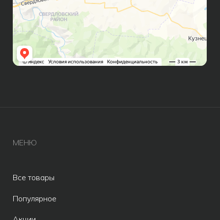
ИП Бондалет Анна Андреевна
ОГРНИП 321246800154640
© Все права защищены 2019-2026.
Разработка сайта AV
Meta* признана экстремистской
организацией