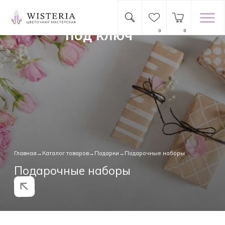
Идеальный сюрприз
под ключ
0
0
Главная
→
Каталог товаров
→
Подарки
→Подарочные наборы
Подарочные наборы