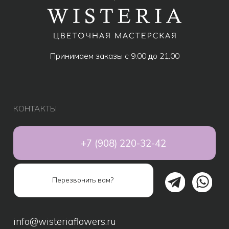
Популярное
Акции
Розы
Авторские букеты
Композиции
Монобукеты
Свадебные букеты
Дополнительно к букету
Подарки
Игрушки
Шары
Подарочные наборы
Сухоцветы