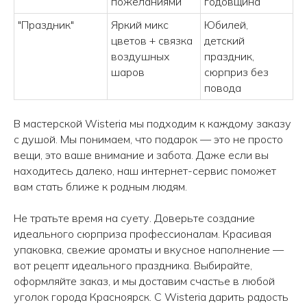
пожеланиями
годовщина
Принимаем заказы с 9.00 до 21.00
"Праздник"
Яркий микс
Юбилей,
цветов + связка
детский
воздушных
праздник,
КОНТАКТЫ
шаров
сюрприз без
повода
+7 (908) 220-32-42
В мастерской Wisteria мы подходим к каждому заказу
Перезвонить вам?
с душой. Мы понимаем, что подарок — это не просто
вещи, это ваше внимание и забота. Даже если вы
находитесь далеко, наш интернет-сервис поможет
info@wisteriaflowers.ru
вам стать ближе к родным людям.
Не тратьте время на суету. Доверьте создание
идеального сюрприза профессионалам. Красивая
упаковка, свежие ароматы и вкусное наполнение —
вот рецепт идеального праздника. Выбирайте,
оформляйте заказ, и мы доставим счастье в любой
уголок города Красноярск. С Wisteria дарить радость