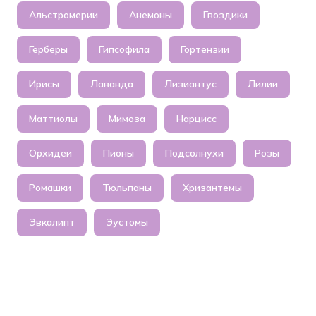
Альстромерии
Анемоны
Гвоздики
Герберы
Гипсофила
Гортензии
Ирисы
Лаванда
Лизиантус
Лилии
Маттиолы
Мимоза
Нарцисс
Орхидеи
Пионы
Подсолнухи
Розы
Ромашки
Тюльпаны
Хризантемы
Эвкалипт
Эустомы