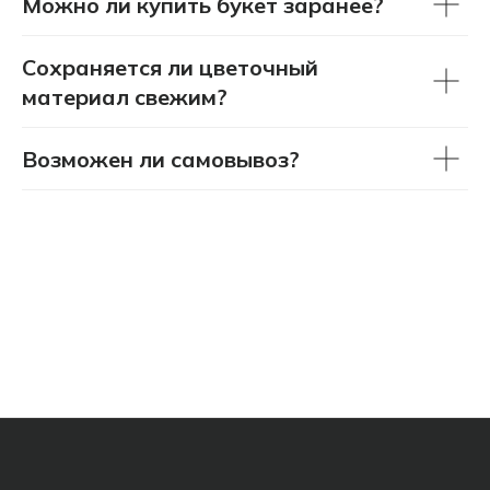
Можно ли купить букет заранее?
+7 (908) 220-32-42
Сохраняется ли цветочный
материал свежим?
Перезвонить вам?
Возможен ли самовывоз?
info@wisteriaflowers.ru