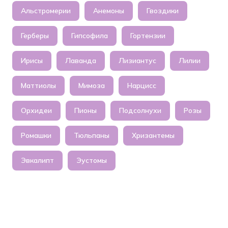
Альстромерии
Анемоны
Гвоздики
Герберы
Гипсофила
Гортензии
Ирисы
Лаванда
Лизиантус
Лилии
Маттиолы
Мимоза
Нарцисс
Орхидеи
Пионы
Подсолнухи
Розы
Ромашки
Тюльпаны
Хризантемы
Эвкалипт
Эустомы