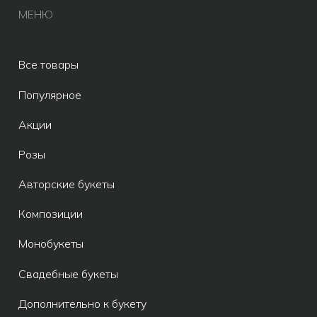
ИП Бондалет Анна Андреевна
ОГРНИП 321246800154640
© Все права защищены 2019-2026.
Разработка сайта AV
Meta* признана экстремистской
организацией