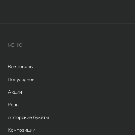
ОГРНИП 321246800154640
© Все права защищены 2019-2026.
Разработка сайта AV
Meta* признана экстремистской
организацией