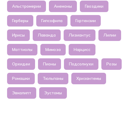
Альстромерии
Анемоны
Гвоздики
Герберы
Гипсофила
Гортензии
Ирисы
Лаванда
Лизиантус
Лилии
Маттиолы
Мимоза
Нарцисс
Орхидеи
Пионы
Подсолнухи
Розы
Ромашки
Тюльпаны
Хризантемы
Эвкалипт
Эустомы